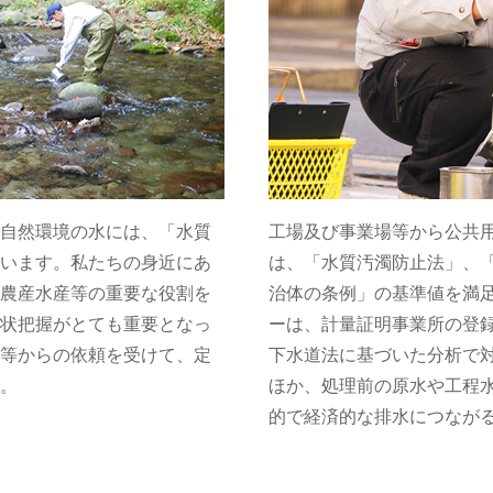
自然環境の水には、「水質
工場及び事業場等から公共
います。私たちの身近にあ
は、「水質汚濁防止法」、
農産水産等の重要な役割を
治体の条例」の基準値を満
状把握がとても重要となっ
ーは、計量証明事業所の登
等からの依頼を受けて、定
下水道法に基づいた分析で
。
ほか、処理前の原水や工程
的で経済的な排水につなが