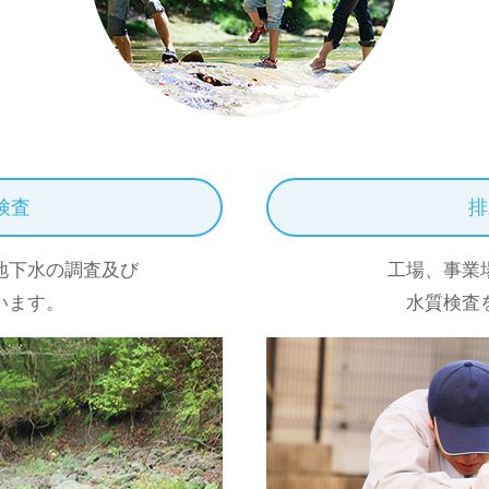
検査
排
地下水の調査及び
工場、事業
います。
水質検査